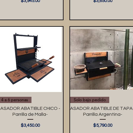
Precio
Precio
$3,945.00
$3,650.00
4 a 6 personas
Solo bajo pedido
ASADOR ABATIBLE CHICO -
ASADOR ABATIBLE DE TAPA 
Parrilla de Malla-
Parrilla Argentina-
Precio
Precio
$3,450.00
$5,790.00