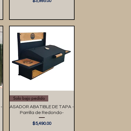
Precio
$3,995.00
Solo bajo pedido
-
ASADOR ABATIBLE DE TAPA -
Parrilla de Redondo-
Precio
$5,490.00